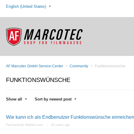
English (United States)
AF Marcotec GmbH Service-Center
Community
Funktionswünsche
FUNKTIONSWÜNSCHE
Show all
Sort by newest post
Wie kann ich als Endbenutzer Funktionswünsche einreiche
Permanently deleted user
10 years ago